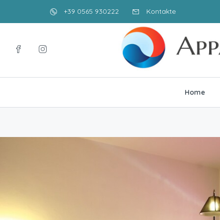
+39 0565 930222
Kontakte
Home