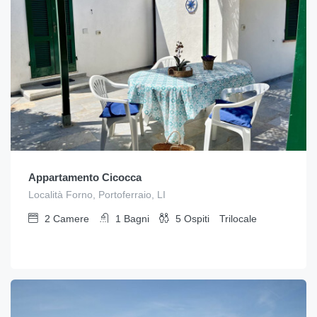
Appartamento Cicocca
Località Forno, Portoferraio, LI
2
Camere
1
Bagni
5
Ospiti
Trilocale