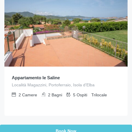
Appartamento le Saline
Località Magazzini, Portoferraio, Isola d'Elba
2
Camere
2
Bagni
5
Ospiti
Trilocale
Book Now