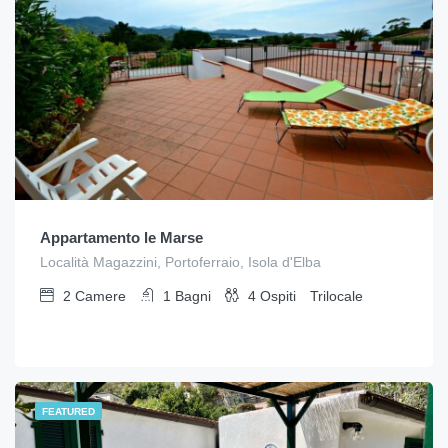
Appartamento le Marse
Località Magazzini, Portoferraio, Isola d'Elba
2
Camere
1
Bagni
4
Ospiti
Trilocale
FEATURED