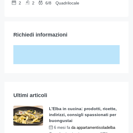
2
2
6/8
Quadrilocale
Richiedi informazioni
Ultimi articoli
L’Elba in cucina: prodotti, ricette,
indirizzi, consigli spassionati per
buongustai
6 mesi fa
da
appartamentisoladelba