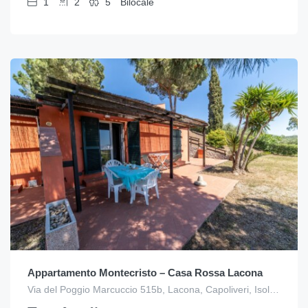
1
2
5
Bilocale
Appartamento Montecristo – Casa Rossa Lacona
Via del Poggio Marcuccio 515b, Lacona, Capoliveri, Isola d'Elba