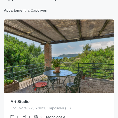
Appartamenti a Capoliveri
Art Studio
Loc. Norsi 22, 57031, Capoliveri (LI)
1
1
2
Monolocale