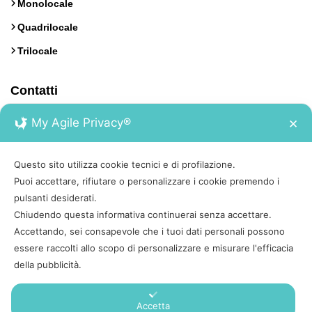
Monolocale
Quadrilocale
Trilocale
Contatti
My Agile Privacy®
✕
Calata Italia 17, Portoferraio, Isola d'Elba
0565 930222
Questo sito utilizza cookie tecnici e di profilazione.
Puoi accettare, rifiutare o personalizzare i cookie premendo i
booking@tesiviaggi.it
pulsanti desiderati.
Chiudendo questa informativa continuerai senza accettare.
Accettando, sei consapevole che i tuoi dati personali possono
essere raccolti allo scopo di personalizzare e misurare l'efficacia
della pubblicità.
Appartamenti Isola d'Elba è un marchio di Turismo Sostenibile
SRL | Piazza Virgilio 34, 57037 Portoferraio | P.IVA 01708200496 |
Accetta
SDI: SUBM70N | REA: LI – 151058 | C.S. € 10.000 | Sito gestito in