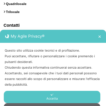
Quadrilocale
Trilocale
Contatti
My Agile Privacy®
✕
Calata Italia 17, Portoferraio, Isola d'Elba
0565 930222
Questo sito utilizza cookie tecnici e di profilazione.
Puoi accettare, rifiutare o personalizzare i cookie premendo i
booking@tesiviaggi.it
pulsanti desiderati.
Chiudendo questa informativa continuerai senza accettare.
Accettando, sei consapevole che i tuoi dati personali possono
essere raccolti allo scopo di personalizzare e misurare l'efficacia
della pubblicità.
Appartamenti Isola d'Elba è un marchio di Turismo Sostenibile
SRL | Piazza Virgilio 34, 57037 Portoferraio | P.IVA 01708200496 |
Accetta
SDI: SUBM70N | REA: LI – 151058 | C.S. € 10.000 | Sito gestito in
collaborazione con Elba Travel SRL | Calata Italia 26, 57037