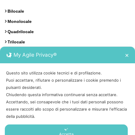
Bilocale
Monolocale
Quadrilocale
Trilocale
My Agile Privacy®
✕
Contatti
Questo sito utilizza cookie tecnici e di profilazione.
Calata Italia 17, Portoferraio, Isola d'Elba
Puoi accettare, rifiutare o personalizzare i cookie premendo i
pulsanti desiderati.
0565 930222
Chiudendo questa informativa continuerai senza accettare.
Accettando, sei consapevole che i tuoi dati personali possono
booking@tesiviaggi.it
essere raccolti allo scopo di personalizzare e misurare l'efficacia
della pubblicità.
Accetta