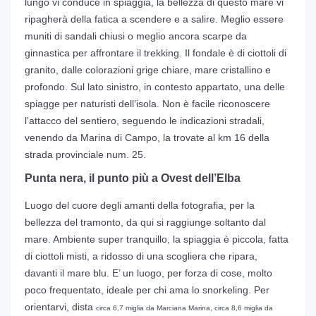
lungo vi conduce in spiaggia, la bellezza di questo mare vi
ripagherà della fatica a scendere e a salire. Meglio essere
muniti di sandali chiusi o meglio ancora scarpe da
ginnastica per affrontare il trekking. Il fondale è di ciottoli di
granito, dalle colorazioni grige chiare, mare cristallino e
profondo. Sul lato sinistro, in contesto appartato, una delle
spiagge per naturisti dell’isola. Non è facile riconoscere
l’attacco del sentiero, seguendo le indicazioni stradali,
venendo da Marina di Campo, la trovate al km 16 della
strada provinciale num. 25.
Punta nera, il punto più a Ovest dell’Elba
Luogo del cuore degli amanti della fotografia, per la
bellezza del tramonto, da qui si raggiunge soltanto dal
mare. Ambiente super tranquillo, la spiaggia è piccola, fatta
di ciottoli misti, a ridosso di una scogliera che ripara,
davanti il mare blu. E’ un luogo, per forza di cose, molto
poco frequentato, ideale per chi ama lo snorkeling. Per
orientarvi, dista
circa 6,7 miglia
da Marciana Marina,
circa 8,6 miglia
da