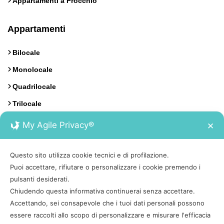
Appartamenti a Procchio
Appartamenti
Bilocale
Monolocale
Quadrilocale
Trilocale
My Agile Privacy®
✕
Contatti
Questo sito utilizza cookie tecnici e di profilazione.
Calata Italia 17, Portoferraio, Isola d'Elba
Puoi accettare, rifiutare o personalizzare i cookie premendo i
pulsanti desiderati.
0565 930222
Chiudendo questa informativa continuerai senza accettare.
Accettando, sei consapevole che i tuoi dati personali possono
booking@tesiviaggi.it
essere raccolti allo scopo di personalizzare e misurare l'efficacia