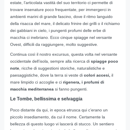
estate, l’articolata vastità del suo territorio ci permette di
trovare insenature poco frequentate, per immergerci in
ambienti marini di grande fascino, dove il ritmo languido
della risacca del mare, il delicato frinire dei grilli o il richiamo
dei gabbiani in cielo, i pungenti profumi delle erbe di
macchia ci inebriano. Ecco cinque spiagge nel versante
Ovest, difficili da raggiungere, molto suggestive.
Continua così il nostro excursus, questa volta nel versante
occidentale dell’isola, sempre alla ricerca di
spiagge poco
note
, ricche di suggestioni storiche, naturalistiche e
paesaggistiche, dove la terra si veste di
colori accesi,
il
mare limpido ci accoglie e ci
rigenera,
i profumi di
macchia mediterranea
si fanno pungenti.
Le Tombe, bellissima e selvaggia
Poco distante da qui, in epoca etrusca qui c’erano un
piccolo insediamento, da cui il nome. Certamente la
bellezza di questo luogo vi lascerà di stucco. Un sentiero